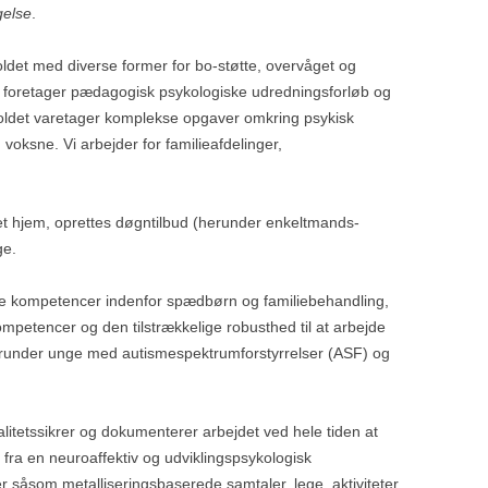
ngelse
.
LOGISKE
ldet med diverse former for bo-støtte, overvåget og
i foretager pædagogisk psykologiske udredningsforløb og
ldet varetager komplekse opgaver omkring psykisk
NCEUNDERSØGELSER
oksne. Vi arbejder for familieafdelinger,
BRUG
NTANTHJÆLP
et hjem, oprettes døgntilbud (herunder enkeltmands-
ge.
e kompetencer indenfor spædbørn og familiebehandling,
RSER
mpetencer og den tilstrækkelige robusthed til at arbejde
under unge med autismespektrumforstyrrelser (ASF) og
litetssikrer og dokumenterer arbejdet ved hele tiden at
d fra en neuroaffektiv og udviklingspsykologisk
såsom metalliseringsbaserede samtaler, lege, aktiviteter