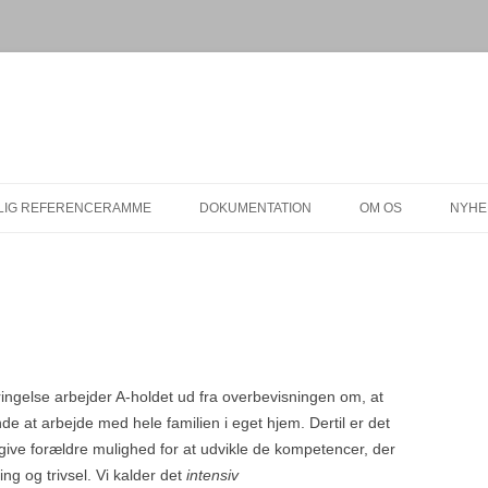
LIG REFERENCERAMME
DOKUMENTATION
OM OS
NYHE
TIVATIONSARBEJDE
KONTAKT
NDFULNESS
LEDELSE
UROPSYKOLOGI
FAMILIEBEHANDLER
TER –
KONSULENTER
bringelse arbejder A-holdet ud fra overbevisningen om, at
de at arbejde med hele familien i eget hjem. Dertil er det
E
VÆRDIGRUNDLAG
r at give forældre mulighed for at udvikle de kompetencer, der
EDNING PÅ
ing og trivsel. Vi kalder det
intensiv