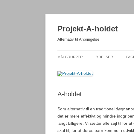
Hop
til
indhold
Projekt-A-holdet
Alternativ til Anbringelse
MÅLGRUPPER
YDELSER
FAG
MISBRUGSPROBLEMATIKKER
IDÉGRUNDLAG
MO
PERSONLIGHEDSFORSTYRRELSER
ALTERNATIV TIL
MI
OG PSYKISKE LIDELSER
DØGNANBRINGELSE
A-holdet
NE
TRAUMATISEREDE UNGE
SPÆDBØRNSPROJEK
Som alternativ til en traditionel døgnan
ALTERNATIV TIL
SPISEFORSTYRRELSER OG
det er mere effektivt og mindre indgriben
TVANGSANBRINGELS
SELVSKADE
langt billigere. Vi sætter alle sejl til fo
ALTERNATIV TIL UDR
skal til, for at deres barn kommer i udvikl
ETNISKE UNGE