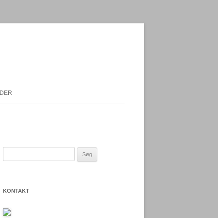
DER
Søg
E
efter:
KONTAKT