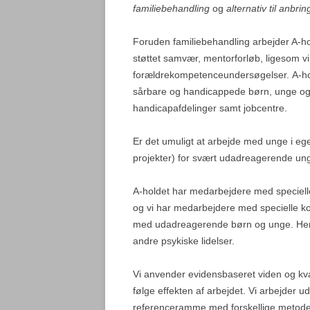
DØGNINSTITUTION
familiebehandling
og
alternativ til anbri
UNGE MØDRE
PÆDAGOGISK PSYKO
Foruden familiebehandling arbejder A-ho
UDREDNINGER
BØRNEFAMILIER
støttet samvær, mentorforløb, ligesom v
forældrekompetenceundersøgelser. A-ho
FORÆLDREKOMPETE
sårbare og handicappede børn, unge og v
ALTERNATIV TIL MIS
handicapafdelinger samt jobcentre.
ALTERNATIV TIL KO
Er det umuligt at arbejde med unge i eg
projekter) for svært udadreagerende un
COACHINGFORLØB
A-holdet har medarbejdere med speciell
SUPERVISION OG KU
og vi har medarbejdere med specielle ko
KONSULENTBISTAND
med udadreagerende børn og unge. Her
andre psykiske lidelser.
Vi anvender evidensbaseret viden og kva
følge effekten af arbejdet. Vi arbejder u
referenceramme med forskellige metoder 