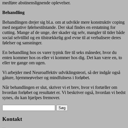
medføre abstinenslignende oplevelser.
Behandling
Behandlingen drejer sig bl.a. om at udvikle mere konstruktiv coping
med negative følelsestilstande. Der skal findes en erstatning for
cutting. Mange af de unge, der skader sig selv, mangler til tider både
social selvtillid og en tilstrækkelig god evne til at verbalisere deres
følelser og sansninger.
En behandling hos os varer typisk fire til seks måneder, hvor du
enten kommer hos os eller vi kommer hos dig. Det kan være en, to
eller tre gange om ugen.
Vi arbejder med Neuroaffektiv udviklingsteori, så der indgår også
gåture, hjemmeøvelser og mindfulness i forløbet.
Når behandlingen er slut, skriver vi et brev, hvor vi fortæller om
hvordan forløbet og resultatet er. Vi beskriver også, hvordan vi bedst
synes, du kan hjælpes fremover.
Søg
efter:
Kontakt