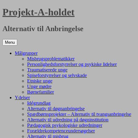
Hop
Projekt-A-holdet
til
indhold
Alternativ til Anbringelse
Menu
Målgrupper
Misbrugsproblematikker
Personlighedsforstyrrelser og psykiske lidelser
Traumatiserede unge
Spiseforstyrrelser og selvskade
Etniske unge
Unge mødre
Børnefamilier
Ydelser
Idégrundlag
Alternativ til døgnanbringelse
Spædbørnsprojekter – Alternativ til tvangsanbringelse
Alternativ til udredning på døgninstitution
Pædagogisk psykologiske udredninger
Forældrekompetenceundersøgelser
Alternativ til misbrug