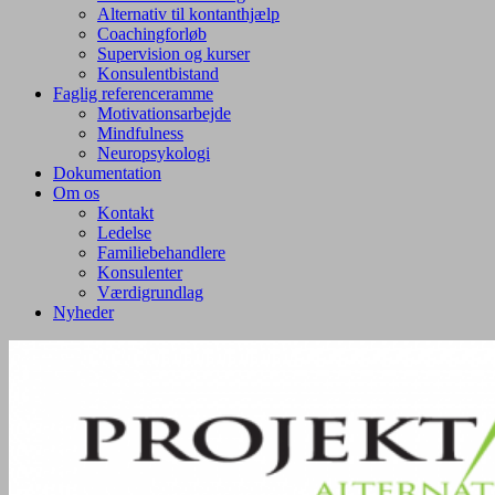
Alternativ til kontanthjælp
Coachingforløb
Supervision og kurser
Konsulentbistand
Faglig referenceramme
Motivationsarbejde
Mindfulness
Neuropsykologi
Dokumentation
Om os
Kontakt
Ledelse
Familiebehandlere
Konsulenter
Værdigrundlag
Nyheder