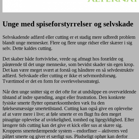
Unge med spiseforstyrrelser og selvskade
Selvskadende adfærd eller cutting er et stadig mere udbredt problem
blandt unge mennesker. Flere og flere unge ridser eller skærer i sig
selv. Dette kaldes cutting.
Det skaber både fortvivlelse, vrede og afmagt hos forældre og
pårørende til det unge menneske, som bevidst skader sin egen krop.
Det kan være meget svært at forstå og håndtere en så selvdestruktiv
adfærd. Selvskade eller cutting er ikke et selvmordsforsøg.
Tværtimod er det en form for overlevelsesstrategi.
Når den unge snitter sig er det ofte for at undslippe en overvældende
tilstand af indre spænding, angst eller frustration. Den konkrete
fysiske smerte flytter opmærksomheden væk fra den
følelsesmæssige smertetilstand. Cutting kan også give en oplevelse
af at være mere i live; at føle smerte er en flugt fra den meget
pinagtige oplevelse af uvirkelighed, tomhed og ligegyldighed. Efter
længere tids cutting kan det give et kick eller sus at skære sig.
Kroppens smertedæmpende system – endorfiner – aktiveres ved
påført smerte og giver et særligt sus. Pludseligt ophør kan derfor